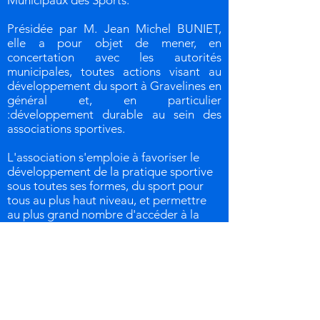
Municipaux des Sports.
Présidée par M. Jean Michel BUNIET,
elle a pour objet de mener, en
concertation avec les autorités
municipales, toutes actions visant au
développement du sport à Gravelines en
général et, en particulier
:développement durable au sein des
associations sportives.
L'association s'emploie à favoriser le
développement de la pratique sportive
sous toutes ses formes, du sport pour
tous au plus haut niveau, et permettre
au plus grand nombre d'accéder à la
pratique sportive. Encourager le
développement des pratiques adaptées
et handisport sur le territoire de
Gravelines.
L'E.S.G. contribue à l'insertion sociale
des jeunes et moins jeunes par