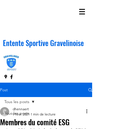
Entente Sportive Gravelinoise
Post
Tous les posts
dhennaert
Tous les posts
9 févr. 2021
1 min de lecture
Membres du comité ESG
Commencer